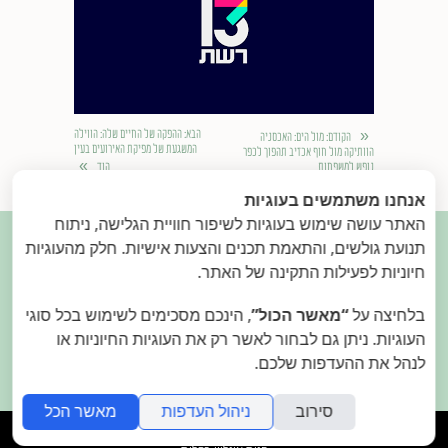
«
הבא
: ההפקה של החיים שלה: הווילה
הקודם
: מול הים: האכסניה
המשגעת של מפיקת האירועים בעין
הוותיקה מול חוף אכזיב תהפוך לכפר
»
נופש למשפחות
הוד
אנחנו משתמשים בעוגיות
האתר עושה שימוש בעוגיות לשיפור חוויית הגלישה, ניתוח

תנועת גולשים, והתאמת תכנים והצעות אישיות. חלק מהעוגיות
חיוניות לפעילות התקינה של האתר.
בלחיצה על
“מאשר הכול”
, הינכם מסכימים לשימוש בכל סוגי
בואו נהיה בקשר.
פנו אלינו
העוגיות. ניתן גם לבחור לאשר רק את העוגיות החיוניות או
2015.
המאירי
- עיצוב בתי מלון. הילה ודן המאירי
לנהל את ההעדפות שלכם.
סירוב
ניהול העדפות
מאשר הכל
folyou