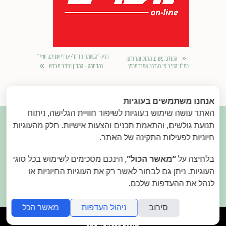
«
הבא
: "הגשמת חלום": אחרי שנפגע מטיל
הקודם
: פשוט, מתוק ומחודש:
»
המלון הקיבוצי בערבה שעבר מהפך
במלחמה - המלון נפתח מחדש
אנחנו משתמשים בעוגיות
האתר עושה שימוש בעוגיות לשיפור חוויית הגלישה, ניתוח

תנועת גולשים, והתאמת תכנים והצעות אישיות. חלק מהעוגיות
חיוניות לפעילות התקינה של האתר.
בלחיצה על
“מאשר הכול”
, הינכם מסכימים לשימוש בכל סוגי
בואו נהיה בקשר.
פנו אלינו
העוגיות. ניתן גם לבחור לאשר רק את העוגיות החיוניות או
2015.
המאירי
- עיצוב בתי מלון. הילה ודן המאירי
לנהל את ההעדפות שלכם.
סירוב
ניהול העדפות
מאשר הכל
folyou