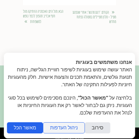
«
הבא
: מול הים: האכסניה הוותיקה מול
הקודם
: "רגע מרגש": אחרי שנפגע
חוף אכזיב תהפוך לכפר נופש
מטיל - מלון מטיילים במטולה נפתח
»
מחדש
למשפחות
אנחנו משתמשים בעוגיות
האתר עושה שימוש בעוגיות לשיפור חוויית הגלישה, ניתוח

תנועת גולשים, והתאמת תכנים והצעות אישיות. חלק מהעוגיות
חיוניות לפעילות התקינה של האתר.
בלחיצה על
“מאשר הכול”
, הינכם מסכימים לשימוש בכל סוגי
בואו נהיה בקשר.
פנו אלינו
העוגיות. ניתן גם לבחור לאשר רק את העוגיות החיוניות או
2015.
המאירי
- עיצוב בתי מלון. הילה ודן המאירי
לנהל את ההעדפות שלכם.
סירוב
ניהול העדפות
מאשר הכל
folyou