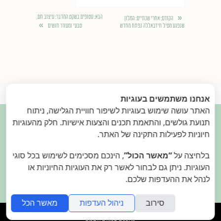
«
הבא
: עטופים בשקט המדבר: עיצוב חם,
הקודם
: אחרי שנתיים: המלון
»
שנפגע מטיל חיזבאללה נפתח מחדש
טבעי ומעורר חושים
אנחנו משתמשים בעוגיות
האתר עושה שימוש בעוגיות לשיפור חוויית הגלישה, ניתוח

תנועת גולשים, והתאמת תכנים והצעות אישיות. חלק מהעוגיות
חיוניות לפעילות התקינה של האתר.
בלחיצה על
“מאשר הכול”
, הינכם מסכימים לשימוש בכל סוגי
בואו נהיה בקשר.
פנו אלינו
העוגיות. ניתן גם לבחור לאשר רק את העוגיות החיוניות או
2015.
המאירי
- עיצוב בתי מלון. הילה ודן המאירי
לנהל את ההעדפות שלכם.
סירוב
ניהול העדפות
מאשר הכל
folyou