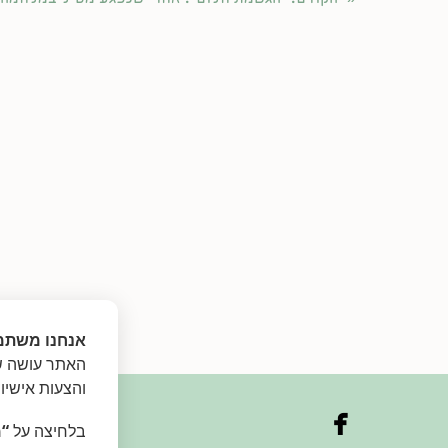
אנחנו משתמ
האתר עושה שי
והצעות אישיו

בלחיצה על
“מ